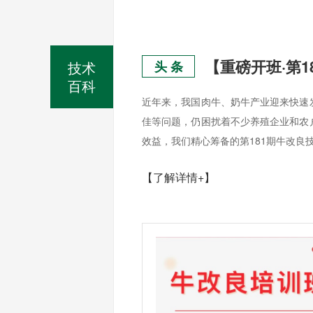
技术
头 条
百科
近年来，我国肉牛、奶牛产业迎来快速
佳等问题，仍困扰着不少养殖企业和农
效益，我们精心筹备的第181期牛改良技
【了解详情+】