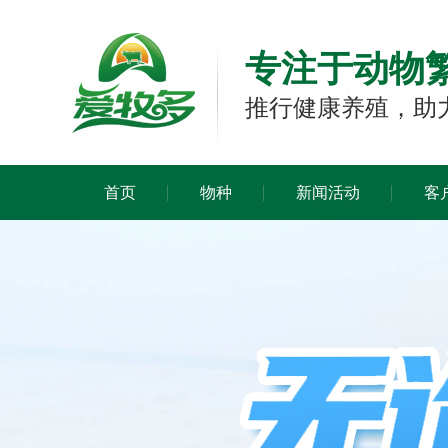
专注于动物
推行健康养殖，助
首页
物种
新闻活动
客
牛用繁育养殖设备
驴马用繁育养殖设备
犬用繁育养殖设备
羊用繁育养殖设备