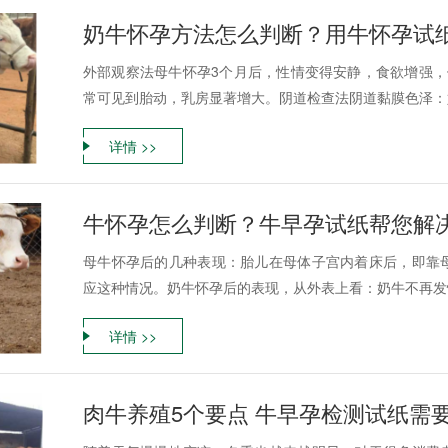
奶牛怀孕方法怎么判断？用牛怀孕试
外部观察法母牛怀孕3个月后，性情变得安静，食欲增强，
常可见到胎动，乳房显著增大。阴道检查法阴道黏膜色泽：奶
详情 >>
牛怀孕怎么判断？牛早孕试纸帮您解
母牛怀孕后的几种表现：胎儿在母体子宫内着床后，即靠
应这种情况。奶牛怀孕后的表现，从外表上看：奶牛不再发情
详情 >>
肉牛养殖5个要点 牛早孕检测试纸需