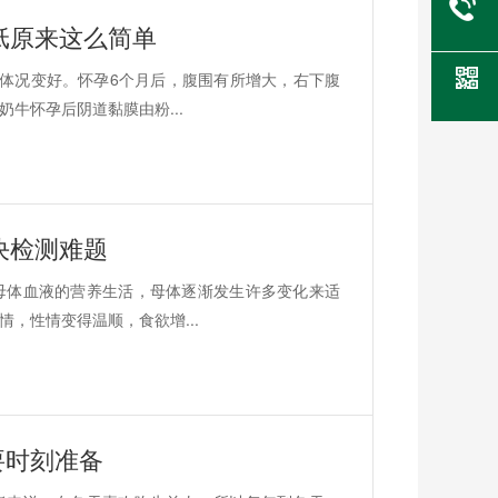
纸原来这么简单
体况变好。怀孕6个月后，腹围有所增大，右下腹
牛怀孕后阴道黏膜由粉...
决检测难题
母体血液的营养生活，母体逐渐发生许多变化来适
，性情变得温顺，食欲增...
要时刻准备