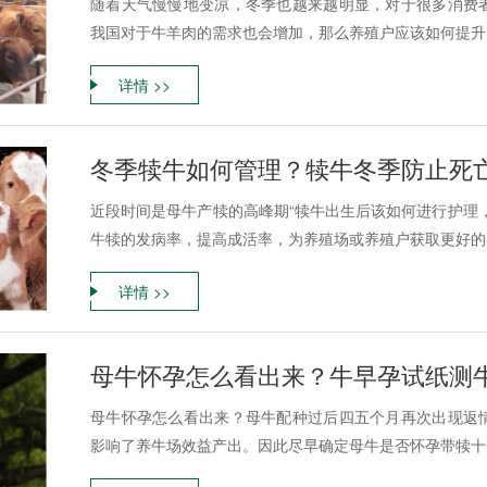
随着天气慢慢地变凉，冬季也越来越明显，对于很多消费
我国对于牛羊肉的需求也会增加，那么养殖户应该如何提升养
详情 >>
冬季犊牛如何管理？犊牛冬季防止死
近段时间是母牛产犊的高峰期“犊牛出生后该如何进行护理
牛犊的发病率，提高成活率，为养殖场或养殖户获取更好的养
详情 >>
母牛怀孕怎么看出来？牛早孕试纸测
母牛怀孕怎么看出来？母牛配种过后四五个月再次出现返
影响了养牛场效益产出。因此尽早确定母牛是否怀孕带犊十分