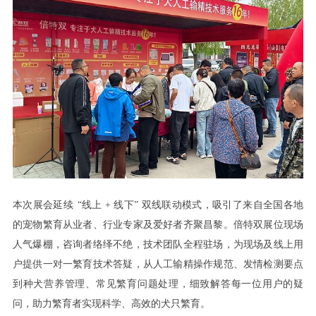
本次展会延续
“线上 + 线下” 双线联动模式，吸引了来自全国各地
的宠物繁育从业者、行业专家及爱好者齐聚昌黎。倍特双展位现场
人气爆棚，咨询者络绎不绝，技术团队全程驻场，为现场及线上用
户提供一对一繁育技术答疑，从人工输精操作规范、发情检测要点
到种犬营养管理、常见繁育问题处理，细致解答每一位用户的疑
问，助力繁育者实现科学、高效的犬只繁育。