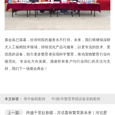
展会虽已落幕，但倍特双的服务永不打烊。未来，我们将继续深耕
犬人工输精技术领域，持续优化产品与服务，以更专业的技术、更
优质的设备，助力更多繁育者实现科学繁育，推动宠物繁育行业向
规范化、专业化方向发展。感谢所有客户与行业同仁的关注与支
持，我们下一场展会再会！
本文标签：
母牛输精案例
牛/猪/羊繁育养殖设备采购案例
上一篇:
跨越千里赴新疆，共话畜牧繁育新未来｜河北爱