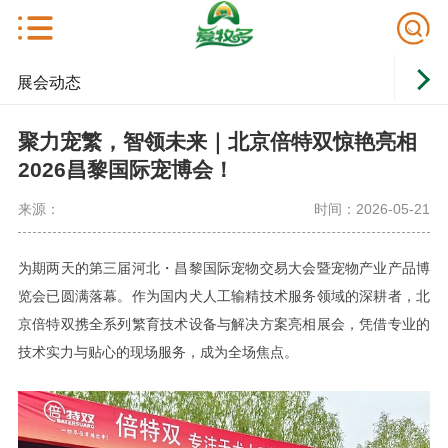
展会动态
聚力宠繁，智领未来｜北京倍特双惊艳亮相
2026昌黎国际宠博会！
来源：
时间：2026-05-21
为期两天的第三届河北・昌黎国际宠物交易大会暨宠物产业产品博
览会已圆满落幕。作为国内犬人工输精技术服务领域的深耕者，北
京倍特双携全系列繁育技术设备与解决
方案亮相展会，凭借专业的
技术实力与贴心的现场服务，成为全场焦点。