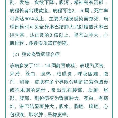
乱、发焦，食欲下降，腹泻，精神稍有沉郁，
病程长者出现黄疸。病程可达2— 5 周，死亡率
可高达50%以上。主要为继发感染而致死。病
理剖检时可见全身淋巴结肿大尤以腹股沟淋巴
结为甚，达正常的3 倍以上。肾苍白肿大，心
肌松软，多数实质器官萎缩。
（2）猪皮炎肾病综合症
该病多发于12— 14 周龄育成猪。表现为厌食、
呆滞、苍白、发热，结膜炎，呼吸困难，腹
泻，消瘦。皮肤有多个界限分明的红紫色圆形
或不规则的病灶，常出现在腰部、后腿、尾
部、腹部。剖检病变为肾脏肿大、苍白、有病
灶。淋巴结显著肿大，腹水。胸腔、腹腔、心
包积液。肺水肿，呈橡皮样。