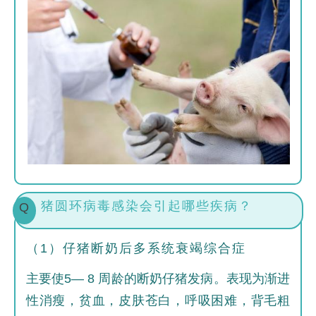
猪圆环病毒感染会引起哪些疾病？
Q
（1）仔猪断奶后多系统衰竭综合症
主要使5— 8 周龄的断奶仔猪发病。表现为渐进
性消瘦，贫血，皮肤苍白，呼吸困难，背毛粗