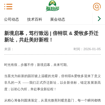
公司动态
技术百科
展会动态
新境启幕，笃行致远 | 倍特双 & 爱牧多乔迁
新址，共赴美好新程！
来源：
时间：2026-01-05
时光有痕，步履不停；新境启幕，未来可期。
当晨光为崭新的园区镀上温暖的光晕，倍特双
&
爱牧多
迎来了意义
非凡的一天
——我们正式乔迁新址，以全新坐标，锚定发展新高
度；以初心为炬，奔赴事业新征程！
从精心筹备到圆满落定，从晨光微熹到暖意盈门，每一个瞬间都镌