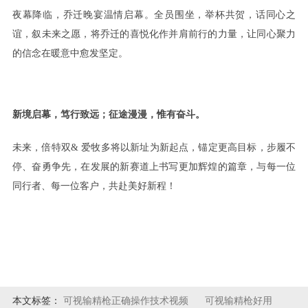
夜幕降临，乔迁晚宴温情启幕。全员围坐，举杯共贺，话同心之
谊，叙未来之愿，将乔迁的喜悦化作并肩前行的力量，让同心聚力
的信念在暖意中愈发坚定。
新境启幕，笃行致远；征途漫漫，惟有奋斗。
未来，倍特双
&
爱牧多将以新址为新起点，锚定更高目标，步履不
停、奋勇争先，在发展的新赛道上书写更加辉煌的篇章，与每一位
同行者、每一位客户，共赴美好新程！
本文标签：
可视输精枪正确操作技术视频
可视输精枪好用