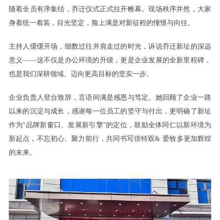
随着全员有序集结，乔迁仪式正式拉开帷幕。现场秩序井然，大家
身着统一着装，目光坚定，脸上满是对新征程的憧憬与向往。
主持人缓缓开场，细数过往并肩走过的时光，诉说乔迁新址的深远
意义
——这不仅是办公环境的升级，更是企业发展的全新里程碑
，
也是我们深耕领域、迈向更高目标的坚实一步。
企业负责人登台致辞，言语间满是感恩与笃定。她
回顾了企业一路
以来的沉淀与成长，感谢每一位员工的坚守与付出，更明确了新址
作为
“品牌新窗口、发展新引擎”的定位，鼓励全体同仁以新环境为
新起点，不忘初心、聚力前行，共同书写倍特双&
爱牧多更加辉煌
的未来。