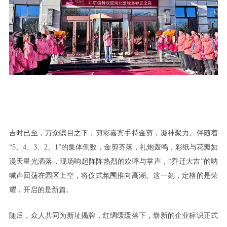
吉时已至，万众瞩目之下，剪彩嘉宾手持金剪，凝神聚力。伴随着
“5、4、3、2、1”的集体倒数，金剪齐落，礼炮轰鸣，彩纸与花瓣如
漫天星光洒落，现场响起阵阵热烈的欢呼与掌声，“乔迁大吉”的呐
喊声回荡在园区上空，将仪式氛围推向高潮。这一刻，定格的是荣
耀，开启的是新篇。
随后，众人共同为新址揭牌，红绸缓缓落下，崭新的企业标识正式