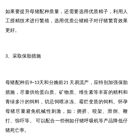
如果要提升母猪配种质量，还需要选用优质精子，利用人
工授精技术进行繁殖，选用优质公猪精子对仔猪繁育效果
更好。
、采取保胎措施
3
母猪配种后
天和分娩前
天易流产，应特别加强保胎
9~13
21
措施，尽量供给蛋白质、矿物质、维生素等丰富的精料和
青绿多汁的饲料，切忌饲喂冰冻、霉烂变质的饲料。怀孕
母猪尽量避免机械性刺激，如：拥挤、咬架、滑倒、鞭
打、惊吓等。
可以配合一些例如仔猪呼吸机等产品降低仔
猪死亡率。