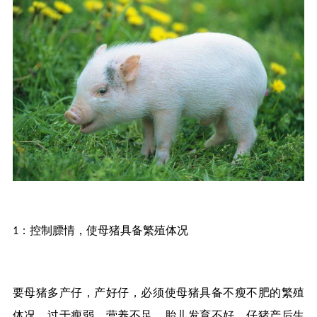
：
控制膘情，使母猪具备繁殖体况
1
要母猪多产仔，产好仔，必须使母猪具备不瘦不肥的繁殖
体况，过于瘦弱，营养不足，胎儿发育不好，仔猪产后生