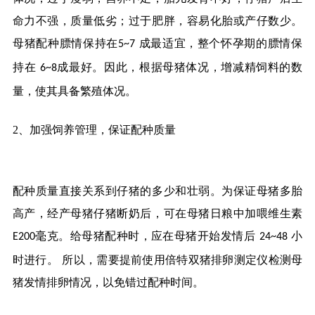
命力不强，质量低劣；过于肥胖，容易化胎或产仔数少。
母猪配种膘情保持在
成最适宜，整个怀孕期的膘情保
5~7
持在
成最好。因此，根据母猪体况，增减精饲料的数
6~8
量，使其具备繁殖体况。
2、
加强饲养管理，保证配种质量
配种质量直接关系到仔猪的多少和壮弱。为保证母猪多胎
高产，经产母猪仔猪断奶后，可在母猪日粮中加喂维生素
毫克。给母猪配种时，应在母猪开始发情后
小
E200
24~48
时进行。
所以，需要提前使用倍特双猪排卵测定仪检测母
猪发情排卵情况，以免错过配种时间。