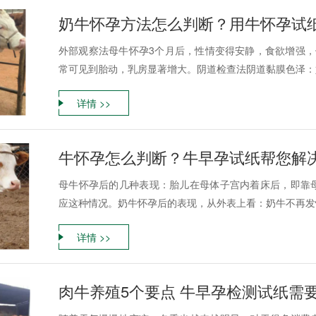
奶牛怀孕方法怎么判断？用牛怀孕试
外部观察法母牛怀孕3个月后，性情变得安静，食欲增强，
常可见到胎动，乳房显著增大。阴道检查法阴道黏膜色泽：奶
详情 >>
牛怀孕怎么判断？牛早孕试纸帮您解
母牛怀孕后的几种表现：胎儿在母体子宫内着床后，即靠
应这种情况。奶牛怀孕后的表现，从外表上看：奶牛不再发情
详情 >>
肉牛养殖5个要点 牛早孕检测试纸需