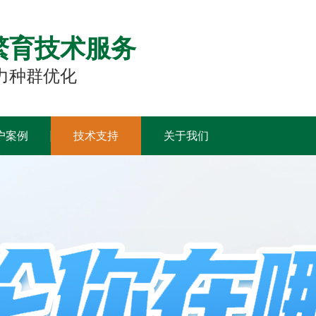
繁育技术服务
力种群优化
户案例
技术支持
关于我们
品牌简介
品牌荣誉
品牌实力
全球业务