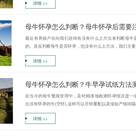
详情 >>
母牛怀孕怎么判断？母牛怀孕后需要
最近有养殖户在向我们咨询有没有什么土方法来判断母牛
的。其实判断母牛是否怀孕，也没有什么土方法，我们主要是
详情 >>
母牛怀孕怎么判断？牛早孕试纸方法
在当今的母牛繁殖管理中，及时精准地检测怀孕情况是一
出没有怀孕的牛(空怀),这样可以尽快重配以及缩短产犊间隔；
详情 >>