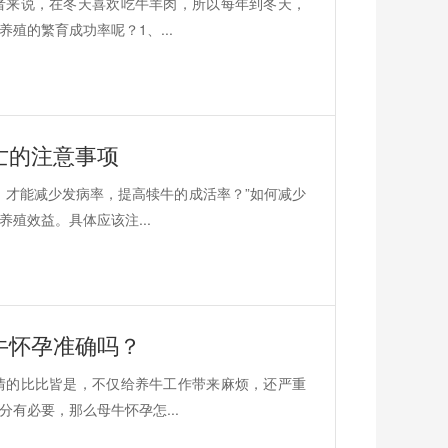
者来说，在冬天喜欢吃牛羊肉，所以每年到冬天，
殖的繁育成功率呢？1、...
亡的注意事项
，才能减少发病率，提高犊牛的成活率？”如何减少
殖效益。具体应该注...
牛怀孕准确吗？
情的比比皆是，不仅给养牛工作带来麻烦，还严重
有必要，那么母牛怀孕怎...