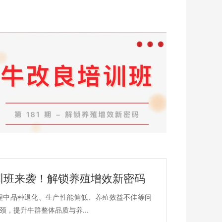
培训班来袭！解锁养殖增效新密码
程中品种退化、生产性能偏低、养殖效益不佳等问
，提升牛群整体品质与养...