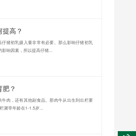
何提高？
高仔猪初乳摄入量非常有必要。那么影响仔猪初乳
影响因素，所以提高仔猪...
育肥？
供牛肉，还有其他副食品。那肉牛从出生到出栏要
年龄在1-1.5岁...