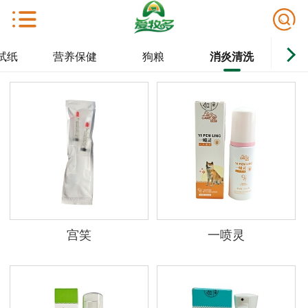
试纸
营养保健
狗粮
消炎清洗
宫笑
一喷灵