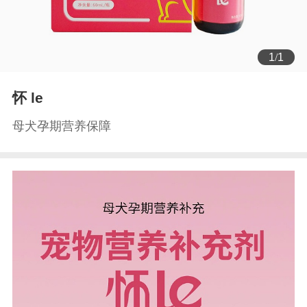
1
/
1
怀 le
母犬孕期营养保障