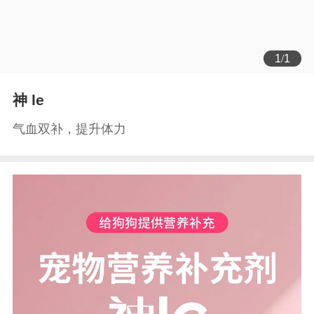
1
/
1
神 le
气血双补，提升体力